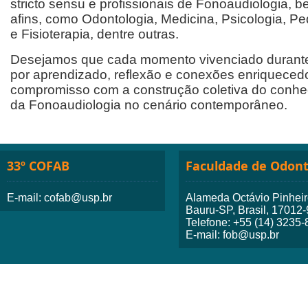
stricto sensu e profissionais de Fonoaudiologia, 
afins, como Odontologia, Medicina, Psicologia, P
e Fisioterapia, dentre outras.
Desejamos que cada momento vivenciado durant
por aprendizado, reflexão e conexões enriquecedo
compromisso com a construção coletiva do conhec
da Fonoaudiologia no cenário contemporâneo.
33º COFAB
Faculdade de Odont
E-mail: cofab@usp.br
Alameda Octávio Pinheiro
Bauru-SP, Brasil, 17012
Telefone: +55 (14) 3235
E-mail: fob@usp.br