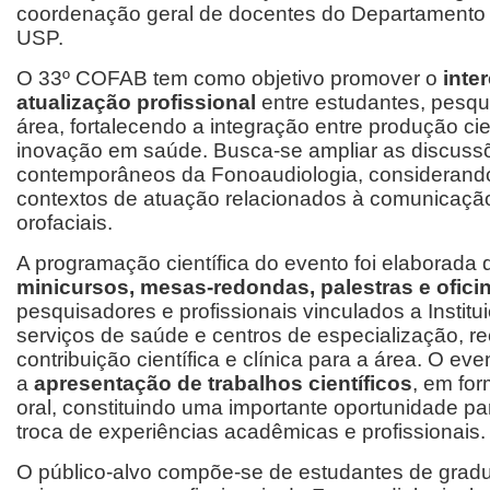
coordenação geral de docentes do Departamento
USP.
O 33º COFAB tem como objetivo promover o
inte
atualização profissional
entre estudantes, pesqui
área, fortalecendo a integração entre produção cient
inovação em saúde. Busca-se ampliar as discussõ
contemporâneos da Fonoaudiologia, considerando 
contextos de atuação relacionados à comunicaç
orofaciais.
A programação científica do evento foi elaborada
minicursos, mesas-redondas, palestras e ofici
pesquisadores e profissionais vinculados a Institu
serviços de saúde e centros de especialização, r
contribuição científica e clínica para a área. O 
a
apresentação de trabalhos científicos
, em fo
oral, constituindo uma importante oportunidade p
troca de experiências acadêmicas e profissionais.
O público-alvo compõe-se de estudantes de gradu